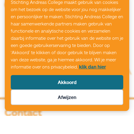
Stichting Andreas College maakt gebruik van cookies
om het bezoek op de website voor jou nog makkelijker
en persoonlijker te maken. Stichting Andreas College en
haar samenwerkende partners maken gebruik van
functionele en analytische cookies en verzamelen
daarbij informatie over het gebruik van de website om je
een goede gebruikerservaring te bieden. Door op
‘Akkoord’ te klikken of door gebruik te blijven maken
van deze website, ga je hiermee akkoord. Wil je meer
informatie over ons privacybeleid,
klik dan hier
Akkoord
Afwijzen
Contact
071 - 401 31 28
071 - 406 10 70 (ziekmeldingen)