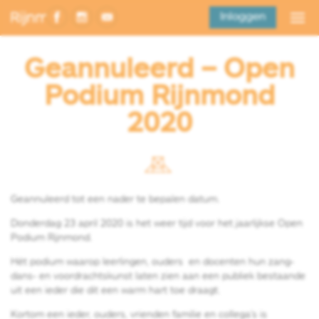
Inloggen
Geannuleerd – Open
Podium Rijnmond
2020
Geannuleerd tot een nader te bepalen datum.
Donderdag 23 april 2020 is het weer tijd voor het jaarlijkse Open
Podium Rijnmond.
Hét podium waarop leerlingen, ouders en docenten hun zang-
dans- en voordrachtskunst laten zien aan een publiek bestaande
uit een ieder die dit een warm hart toe draagt.
Kortom een ieder, ouders, vrienden familie en collega’s is