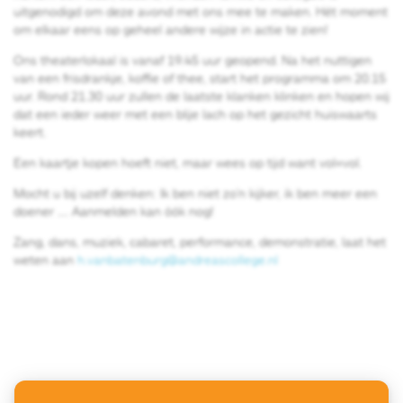
uitgenodigd om deze avond met ons mee te maken. Hét moment
om elkaar eens op geheel andere wijze in actie te zien!
Ons theaterlokaal is vanaf 19.45 uur geopend. Na het nuttigen
van een frisdrankje, koffie of thee, start het programma om 20.15
uur. Rond 21.30 uur zullen de laatste klanken klinken en hopen wij
dat een ieder weer met een blije lach op het gezicht huiswaarts
keert.
Een kaartje kopen hoeft niet, maar wees op tijd want vol=vol.
Mocht u bij uzelf denken: Ik ben niet zo’n kijker, ik ben meer een
doener …. Aanmelden kan óók nog!
Zang, dans, muziek, cabaret, performance, demonstratie, laat het
weten aan
h.vanbatenburg@andreascollege.nl