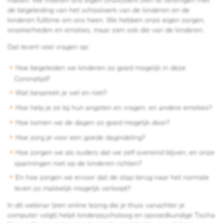
de begeleiding van het schoolwerk van de kinderen en de
kinderen fulltime om ons heen. We hebben onze eigen zorgen,
onzekerheden en emoties, maar zien ook die van de kinderen.
Dat levert veel vragen op:
Hoe begeleiden we kinderen zo goed mogelijk in deze
Coronatijd?
Wat bespreek je wel en niet?
Hoe help je ze bij hun angsten en vragen, en andere emoties?
Hoe komen we de dagen zo goed mogelijk door?
Hoe zorg je voor een goede dagindeling?
Hoe zorgen we als ouders dat we zelf overeind blijven, en onze
spanningen niet op de kinderen richten?
En hoe zorgen we ervoor dat de stap terug naar het normale
leven zo makkelijk mogelijk verloopt?
In dit webinar (een online lezing die je thuis vanachter je
computer volgt) helpt kinderpsycholoog en opvoedkundige Tischa