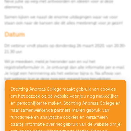
Neve jullie op weg met antwoorden en ideeën voor al deze
dilemma’s.
Samen kijken we naast de enorme uitdagingen waar we voor
staan ook naar de kansen die dit alles meebrengt voor je gezin!
Datum
Dit webinar vindt plaats op donderdag 26 maart 2020, van 20.30-
21.30 uur.
Wil je meedoen, meld je hieronder aan en vul het
registratieformulier in. Je ontvangt dan alle informatie per e-mail.
Je krijgt een herinnering als het webinar bijna is. Na afloop van
het webinar, kun je deze nog een maand lang terugkijken.
AANMELDEN WEBINAR
Stichting Andreas College maakt gebruik van cookies
om het bezoek op de website voor jou nog makkelijker
en persoonlijker te maken. Stichting Andreas College en
haar samenwerkende partners maken gebruik van
functionele en analytische cookies en verzamelen
daarbij informatie over het gebruik van de website om je