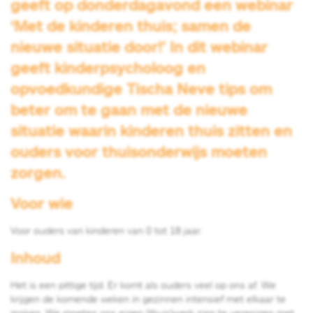
geeft op donderdagavond een webinar
‘Met de kinderen thuis; samen de
nieuwe situatie door!’ In dit webinar
geeft kinderpsycholoog en
opvoedkundige Tischa Neve tips om
beter om te gaan met de nieuwe
situatie waarin kinderen thuis zitten en
ouders voor thuisonderwijs moeten
zorgen.
Voor wie
Voor ouders van kinderen van 0 tot 18 jaar.
Inhoud
Het is een pittige tijd. Er komt als ouders veel op ons af. We
krijgen de komende weken in gezinnen intensief met elkaar te
maken. We moeten ons eigen (thuis)werk zien te verenigen met